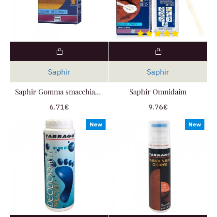
Saphir
Saphir
Saphir Gomma smacchiante per camoscio, Saphir Gommadin
Saphir Omnidaim
6.71€
9.76€
New
New