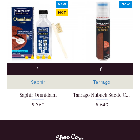
New
New
HOT
Saphir
Tarrago
Saphir Omnidaim
Tarrago Nubuck Suede Cleaner
9.76€
5.64€