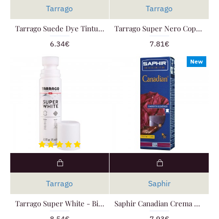
Tarrago
Tarrago
Tarrago Suede Dye Tintura per Camoscio
Tarrago Super Nero Coprente
6.34€
7.81€
New
Tarrago
Saphir
Tarrago Super White - Bianco Coprente per sneakers
Saphir Canadian Crema per Giacche e Borse
8.54€
7.93€