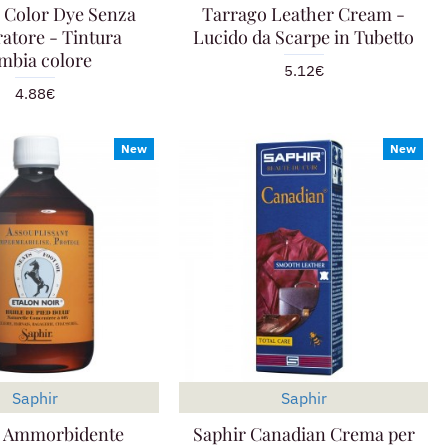
 Color Dye Senza
Tarrago Leather Cream -
atore - Tintura
Lucido da Scarpe in Tubetto
mbia colore
5.12€
4.88€
New
New
Saphir
Saphir
r Ammorbidente
Saphir Canadian Crema per