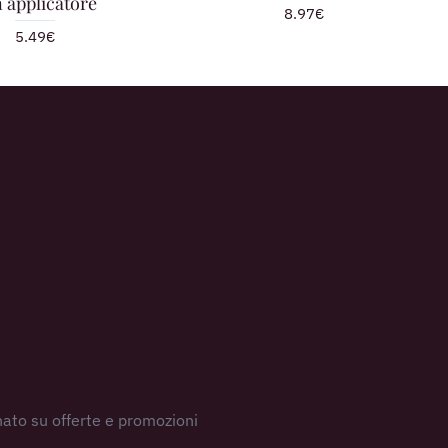
 applicatore
8.97€
5.49€
ato su offerte e promozioni