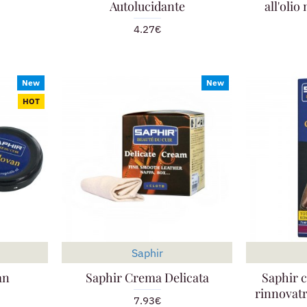
Autolucidante
all'olio
4.27€
New
New
HOT
Saphir
an
Saphir Crema Delicata
Saphir c
rinnovatr
7.93€