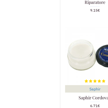
Riparatore
9.15€
Saphir
Saphir Cordov
6.71€