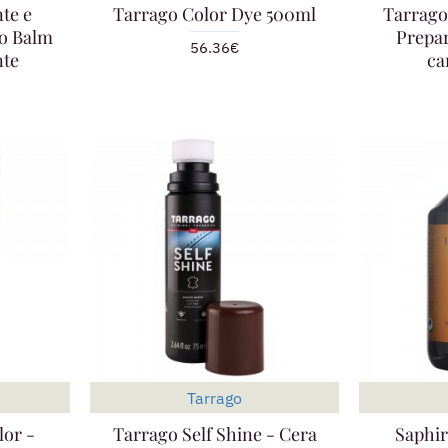
te e
Tarrago Color Dye 500ml
Tarrago
go Balm
Prepar
56.36€
nte
ca
Tarrago
lor -
Tarrago Self Shine - Cera
Saphi