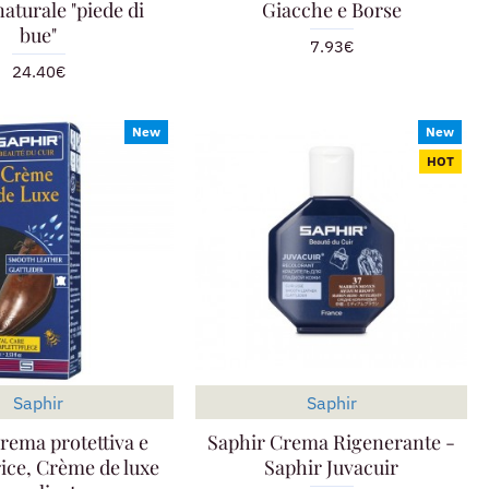
 naturale "piede di
Giacche e Borse
bue"
7.93€
24.40€
New
New
HOT
Saphir
Saphir
rema protettiva e
Saphir Crema Rigenerante -
ice, Crème de luxe
Saphir Juvacuir