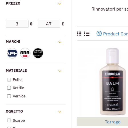
PREZZO
Rinnovatori per sc
€
€
Product Co
MARCHI
MATERIALE
Pelle
Rettile
Vernice
OGGETTO
Scarpe
Tarrago