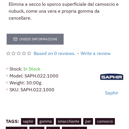
Elimina a secco lo sporco superficiale dal camoscio e
nubuck, come una vera e propria gomma da
cancellare.
CHIEDI INFORMAZIONI
Based on 0 reviews.
-
Write a review
Stock:
In Stock
Model:
SAPH.022.1000
Weight:
30.00g
SKU:
SAPH.022.1000
Saphir
TAGS:
saphir
gomma
smacchiante
per
camoscio