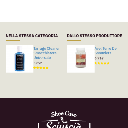
NELLA STESSA CATEGORIA
DALLO STESSO PRODUTTORE
Tarrago Cleaner
Tarragò Color
Avel Terre De
Smacchiatore
Stop
Sommiers
Universale
9.56€
6.71€
5.89€