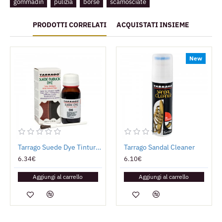
gommadin
pulizia
borse
scamosciate
PRODOTTI CORRELATI
ACQUISTATI INSIEME
New
Tarrago Suede Dye Tintura per Camoscio
Tarrago Sandal Cleaner
6.34€
6.10€
Aggiungi al carrello
Aggiungi al carrello