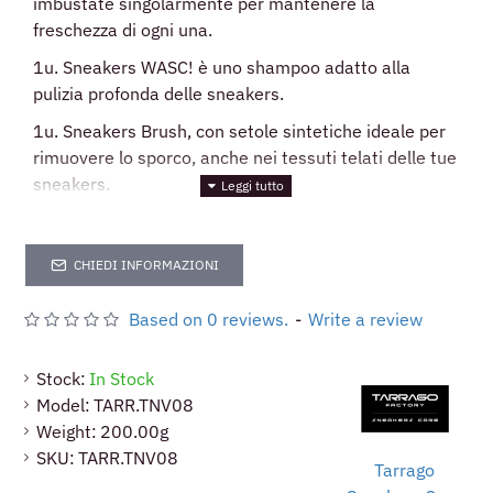
imbustate singolarmente per mantenere la
freschezza di ogni una.
1u. Sneakers WASC! è uno shampoo adatto alla
pulizia profonda delle sneakers.
1u. Sneakers Brush, con setole sintetiche ideale per
rimuovere lo sporco, anche nei tessuti telati delle tue
sneakers.
CHIEDI INFORMAZIONI
Based on 0 reviews.
-
Write a review
Stock:
In Stock
Model:
TARR.TNV08
Weight:
200.00g
SKU:
TARR.TNV08
Tarrago