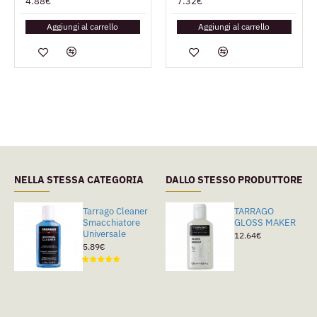
4.88€
7.32€
Aggiungi al carrello
Aggiungi al carrello
NELLA STESSA CATEGORIA
DALLO STESSO PRODUTTORE
Tarrago Cleaner
Avel Terre De
TARRAGO
Smacchiatore
Sommiers
GLOSS MAKER
Universale
6.71€
12.64€
5.89€