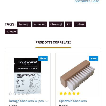
Sneakers Care
TAGS:
tarrago
amazing
cleaning
kit
pulizia
scarpe
PRODOTTI CORRELATI
New
New
Tarrago Sneakers Wipes - Salviette Detergenti
Spazzola Sneakers