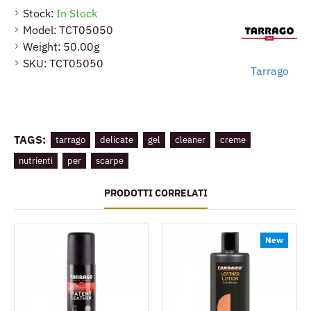
seggiolini auto e tutte le pelli lisce.
Stock:
In Stock
Model:
TCT05050
Weight:
50.00g
SKU:
TCT05050
Tarrago
TAGS:
tarrago
delicate
gel
cleaner
creme
nutrienti
per
scarpe
PRODOTTI CORRELATI
New