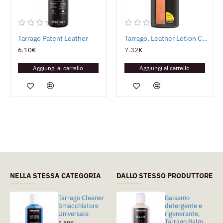
Tarrago Patent Leather
Tarrago, Leather Lotion Conditioner
6.10€
7.32€
Aggiungi al carrello
Aggiungi al carrello
NELLA STESSA CATEGORIA
DALLO STESSO PRODUTTORE
Tarrago Cleaner
Tarragò Color
Balsamo
Smacchiatore
Stop
detergente e
Universale
rigenerante,
9.56€
Tarrago Balm
5.89€