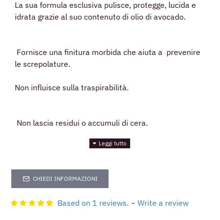
La sua formula esclusiva pulisce, protegge, lucida e
idrata grazie al suo contenuto di olio di avocado.
Fornisce una finitura morbida che aiuta a prevenire
le screpolature.
Non influisce sulla traspirabilità.
Non lascia residui o accumuli di cera.
È un prodotto appositamente progettato per tutti i
colori di pelli lisce.
CHIEDI INFORMAZIONI
Based on 1 reviews.
-
Write a review
Esalta la naturale lucentezza di scarpe, stivali, borse,
cappotti, valigie, valigette, portafogli, cinture,