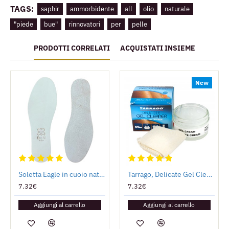
TAGS:
saphir
ammorbidente
all
olio
naturale
"piede
bue"
rinnovatori
per
pelle
PRODOTTI CORRELATI
ACQUISTATI INSIEME
New
Soletta Eagle in cuoio naturale
Tarrago, Delicate Gel Cleaner
7.32€
7.32€
Aggiungi al carrello
Aggiungi al carrello