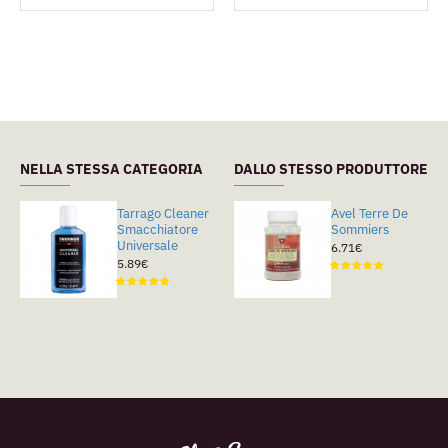
NELLA STESSA CATEGORIA
DALLO STESSO PRODUTTORE
Tarrago Cleaner
Avel Terre De
Avel Terre De
Smacchiatore
Sommiers
Sommiers
Universale
6.71€
6.71€
5.89€