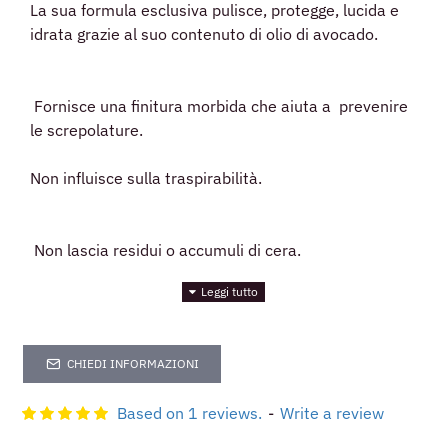
La sua formula esclusiva pulisce, protegge, lucida e
idrata grazie al suo contenuto di olio di avocado.
Fornisce una finitura morbida che aiuta a prevenire
le screpolature.
Non influisce sulla traspirabilità.
Non lascia residui o accumuli di cera.
È un prodotto appositamente progettato per tutti i
colori di pelli lisce.
CHIEDI INFORMAZIONI
Based on 1 reviews.
-
Write a review
Esalta la naturale lucentezza di scarpe, stivali, borse,
cappotti, valigie, valigette, portafogli, cinture,