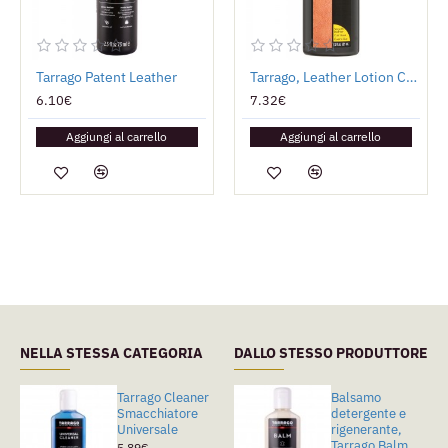
Tarrago Patent Leather
Tarrago, Leather Lotion Conditioner
6.10€
7.32€
Aggiungi al carrello
Aggiungi al carrello
NELLA STESSA CATEGORIA
DALLO STESSO PRODUTTORE
Tarrago Cleaner
Avel Terre De
Balsamo
Smacchiatore
Sommiers
detergente e
Universale
rigenerante,
6.71€
Tarrago Balm
5.89€