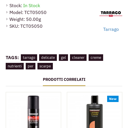
seggiolini auto e tutte le pelli lisce.
Stock:
In Stock
Model:
TCT05050
Weight:
50.00g
SKU:
TCT05050
Tarrago
TAGS:
tarrago
delicate
gel
cleaner
creme
nutrienti
per
scarpe
PRODOTTI CORRELATI
New