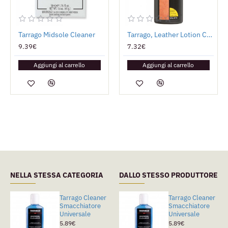
Tarrago Midsole Cleaner
Tarrago, Leather Lotion Conditioner
9.39€
7.32€
Aggiungi al carrello
Aggiungi al carrello
NELLA STESSA CATEGORIA
DALLO STESSO PRODUTTORE
Tarrago Cleaner
Tarrago Color
Tarrago Cleaner
Smacchiatore
Dye 500ml
Smacchiatore
Universale
Universale
56.36€
5.89€
5.89€