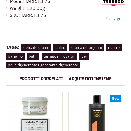
Model:
TARR.TLF75
Weight:
120.00g
SKU:
TARR.TLF75
Tarrago
TAGS:
delicate cream
pulire
crema detergente
nutrire
balsamo
balm
tarrago rinnovatori
per
pelle rigenerante rigenerante rigenerante
PRODOTTI CORRELATI
ACQUISTATI INSIEME
New