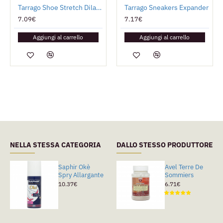
Tarrago Shoe Stretch Dilatatore
Tarrago Sneakers Expander
7.09€
7.17€
Aggiungi al carrello
Aggiungi al carrello
NELLA STESSA CATEGORIA
DALLO STESSO PRODUTTORE
Saphir Okè
Tarrago
Avel Terre De
Spry Allargante
Sneakers
Sommiers
Expander
10.37€
6.71€
7.17€