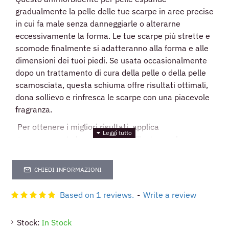
gradualmente la pelle delle tue scarpe in aree precise
in cui fa male senza danneggiarle o alterarne
eccessivamente la forma. Le tue scarpe più strette e
scomode finalmente si adatteranno alla forma e alle
dimensioni dei tuoi piedi. Se usata occasionalmente
dopo un trattamento di cura della pelle o della pelle
scamosciata, questa schiuma offre risultati ottimali,
dona sollievo e rinfresca le scarpe con una piacevole
fragranza.
Per ottenere i migliori risultati, applica
generosamente la schiuma sia all'esterno che
all'interno delle scarpe. Questo prodotto
dermatologicamente testato è sicuro per la tua pelle
CHIEDI INFORMAZIONI
e può essere applicato direttamente a mano se hai
bisogno di raggiungere un'area molto precisa. Per un
Based on 1 reviews.
-
Write a review
lieve disagio, puoi indossare la scarpa subito dopo
aver applicato il prodotto e camminare un po 'per far
Stock:
In Stock
sì che la pelle si adatti alla forma del tuo piede.