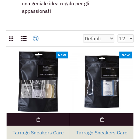
una geniale idea regalo per gli
appassionati
New
New
Tarrago Sneakers Care
Tarrago Sneakers Care