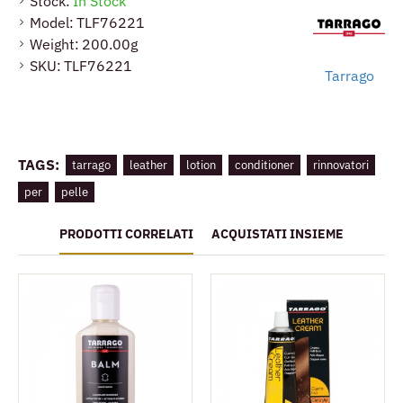
seggiolini auto e tutte le pelli lisce.
Stock:
In Stock
Model:
TLF76221
Weight:
200.00g
SKU:
TLF76221
Tarrago
TAGS:
tarrago
leather
lotion
conditioner
rinnovatori
per
pelle
PRODOTTI CORRELATI
ACQUISTATI INSIEME