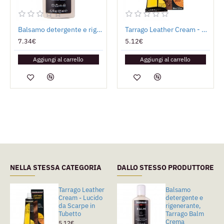
Balsamo detergente e rigenerante, Tarrago Balm Crema detergente
Tarrago Leather Cream - Lucido da Scarpe in Tubetto
7.34€
5.12€
Aggiungi al carrello
Aggiungi al carrello
NELLA STESSA CATEGORIA
DALLO STESSO PRODUTTORE
Tarrago Leather
Tarrago Self
Balsamo
Cream - Lucido
Shine - Cera
detergente e
da Scarpe in
Autolucidante
rigenerante,
Tubetto
Tarrago Balm
4.27€
Crema
5.12€