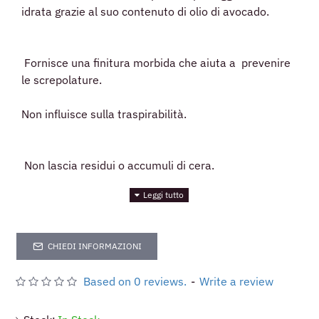
idrata grazie al suo contenuto di olio di avocado.
Fornisce una finitura morbida che aiuta a prevenire
le screpolature.
Non influisce sulla traspirabilità.
Non lascia residui o accumuli di cera.
È un prodotto appositamente progettato per tutti i
colori di pelli lisce.
CHIEDI INFORMAZIONI
Based on 0 reviews.
-
Write a review
Esalta la naturale lucentezza di scarpe, stivali, borse,
cappotti, valigie, valigette, portafogli, cinture,