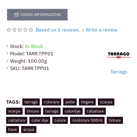
CHIEDI INFORMAZIONI
Based on 0 reviews.
-
Write a review
Stock:
In Stock
Model:
TARR.TPP01
Weight:
100.00g
SKU:
TARR.TPP01
Tarrago
TAGS:
tarragò
colorare
pelle
tingere
scarpa
scarpe
tintura
tarrago
colordye
calzature
calzatura
color dye
colore
ricolorare 500ml
tinture
base
acqua