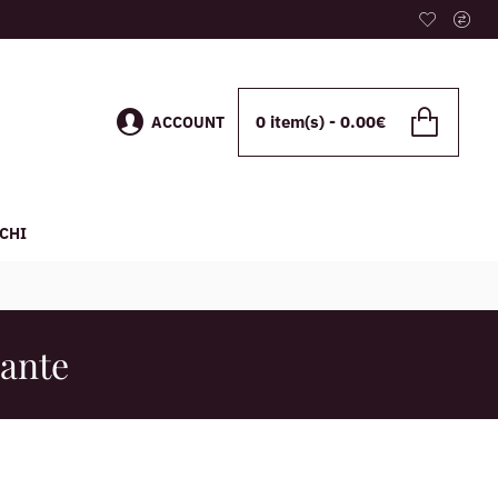
0 item(s) - 0.00€
ACCOUNT
CHI
dante