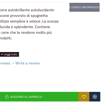
CHIEDI INFORMAZIONI
 cera autobrillante autolucidante
lacone provvisto di spugnetta
ilizzo semplice e veloce. La scarpa
lucida e splendente. Contiene
i cere che la rendono molto più
prodotti.
eviews.
-
Write a review
AGGIUNGI AL CARRELLO