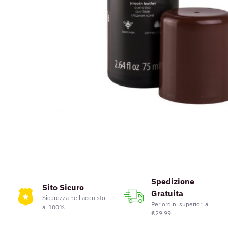
Spedizione
Sito Sicuro
Gratuita
Sicurezza nell'acquisto
Per ordini superiori a
al 100%
€29,99