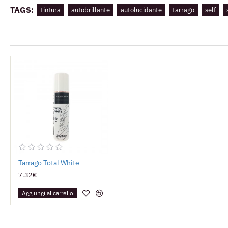
TAGS:
tintura
autobrillante
autolucidante
tarrago
self
Tarrago Total White
7.32€
Aggiungi al carrello