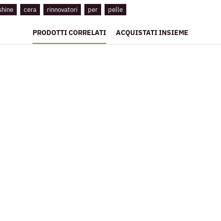
shine
cera
rinnovatori
per
pelle
PRODOTTI CORRELATI
ACQUISTATI INSIEME