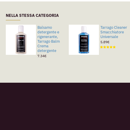
NELLA STESSA CATEGORIA
Balsamo
Tarrago Cleaner
detergente e
Smacchiatore
rigenerante,
Universale
Tarrago Balm
5.89€
Crema
detergente
7.34€