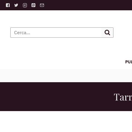
PU
Tarr