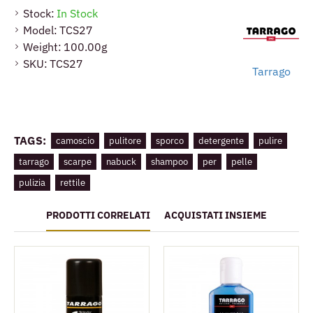
Stock:
In Stock
Model:
TCS27
Weight:
100.00g
SKU:
TCS27
Tarrago
TAGS:
camoscio
pulitore
sporco
detergente
pulire
tarrago
scarpe
nabuck
shampoo
per
pelle
pulizia
rettile
PRODOTTI CORRELATI
ACQUISTATI INSIEME