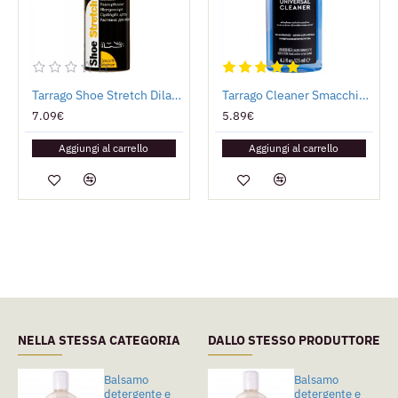
Tarrago Shoe Stretch Dilatatore
Tarrago Cleaner Smacchiatore Universale
7.09€
5.89€
Aggiungi al carrello
Aggiungi al carrello
NELLA STESSA CATEGORIA
DALLO STESSO PRODUTTORE
Balsamo
Tarrago Cleaner
Balsamo
detergente e
Smacchiatore
detergente e