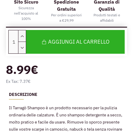
Sito Sicuro
Spedizione
Garanzia di
Sicurezza
Gratuita
Qualità
nell'acquisto al
Per ordini superiori
Prodotti testati e
100%
a €29,99
affidabili
AGGIUNGI AL CARRELLO
8.99€
Ex Tax: 7.37€
DESCRIZIONE
Il Tarragò Shampoo è un prodotto necessario per la pulizia
ordinaria delle calzature. È uno shampoo detergente a secco,
molto pratico e facile da usare. Rimuove lo sporco presente
sulle vostre scarpe in camoscio, nabuck o tela senza rovinare