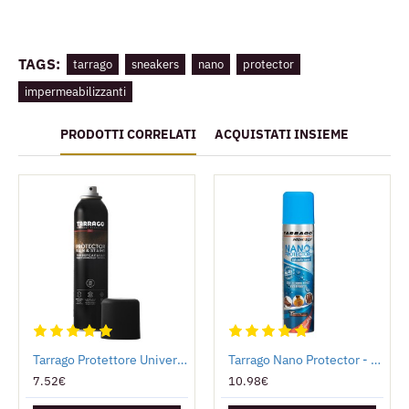
TAGS:
tarrago
sneakers
nano
protector
impermeabilizzanti
PRODOTTI CORRELATI
ACQUISTATI INSIEME
Tarrago Protettore Universale - Antipioggia
Tarrago Nano Protector - Antipioggia
7.52€
10.98€