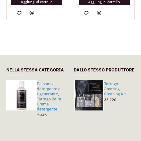
Aggiungi al carrello
Aggiungi al carrello
NELLA STESSA CATEGORIA
DALLO STESSO PRODUTTORE
Balsamo
Tarrago Cleaner
Tarrago
detergente e
Smacchiatore
Amazing
rigenerante,
Universale
Cleaning Kit
Tarrago Balm
5.89€
33.22€
Crema
detergente
7.34€