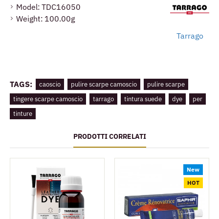
Model:
TDC16050
Weight:
100.00g
Tarrago
TAGS:
caoscio
pulire scarpe camoscio
pulire scarpe
tingere scarpe camoscio
tarrago
tintura suede
dye
per
tinture
PRODOTTI CORRELATI
New
HOT