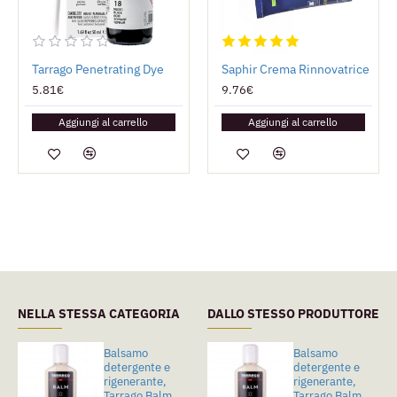
Tarrago Penetrating Dye
Saphir Crema Rinnovatrice
5.81€
9.76€
Aggiungi al carrello
Aggiungi al carrello
NELLA STESSA CATEGORIA
DALLO STESSO PRODUTTORE
Balsamo
Tarrago Cleaner
Balsamo
detergente e
Smacchiatore
detergente e
rigenerante,
Universale
rigenerante,
Tarrago Balm
Tarrago Balm