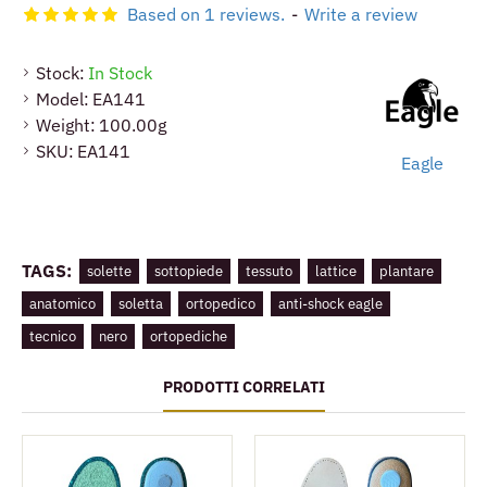
Based on 1 reviews.
-
Write a review
Stock:
In Stock
Model:
EA141
Weight:
100.00g
SKU:
EA141
Eagle
TAGS:
solette
sottopiede
tessuto
lattice
plantare
anatomico
soletta
ortopedico
anti-shock eagle
tecnico
nero
ortopediche
PRODOTTI CORRELATI