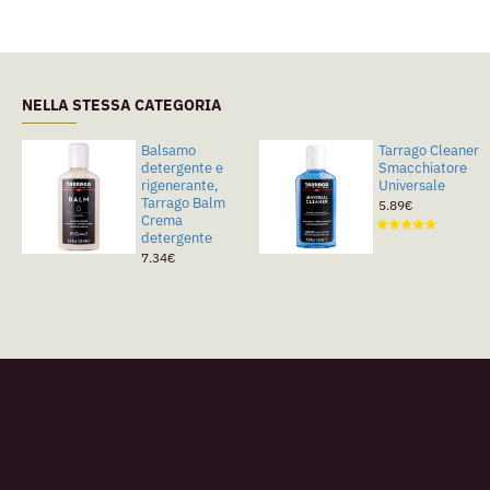
NELLA STESSA CATEGORIA
Balsamo
Tarrago Cleaner
detergente e
Smacchiatore
rigenerante,
Universale
Tarrago Balm
5.89€
Crema
detergente
7.34€