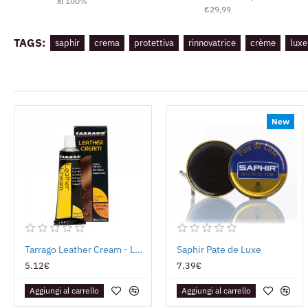
al 100%
€29,99
TAGS:
saphir
crema
protettiva
rinnovatrice
crème
luxe
New
Tarrago Leather Cream - Lucido da Scarpe in Tubetto
Saphir Pate de Luxe
5.12€
7.39€
Aggiungi al carrello
Aggiungi al carrello