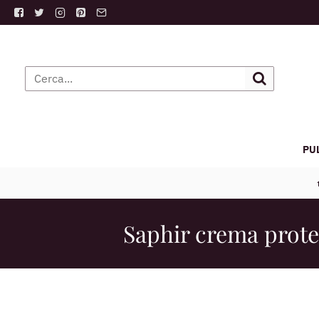
PU
Saphir crema protet