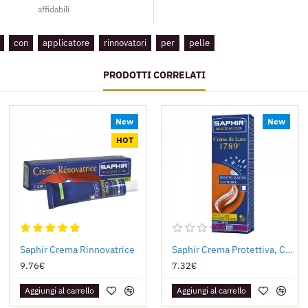
affidabili
con
applicatore
rinnovatori
per
pelle
PRODOTTI CORRELATI
New
New
HOT
Saphir Crema Rinnovatrice
Saphir Crema Protettiva, Crème de luxe 1789
9.76€
7.32€
Aggiungi al carrello
Aggiungi al carrello