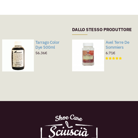
DALLO STESSO PRODUTTORE
Tarrago Color
Avel Terre De
Dye 500ml
Sommiers
56.36€
6.71€