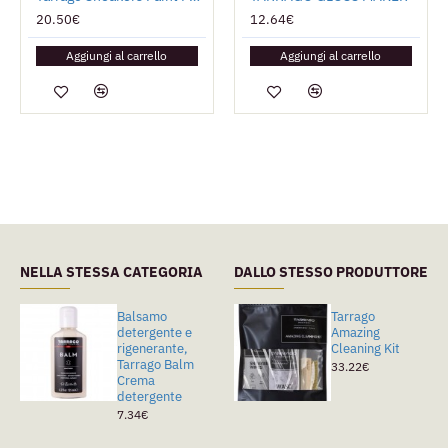
20.50€
12.64€
Aggiungi al carrello
Aggiungi al carrello
NELLA STESSA CATEGORIA
DALLO STESSO PRODUTTORE
Balsamo
Tarrago Cleaner
Tarrago
detergente e
Smacchiatore
Amazing
rigenerante,
Universale
Cleaning Kit
Tarrago Balm
5.89€
33.22€
Crema
detergente
7.34€