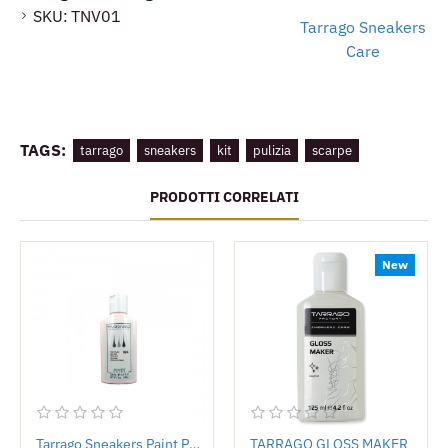
SKU:
TNV01
Tarrago Sneakers
Care
TAGS:
tarrago
sneakers
kit
pulizia
scarpe
PRODOTTI CORRELATI
New
Tarrago Sneakers Paint Pastello 125ml
TARRAGO GLOSS MAKER