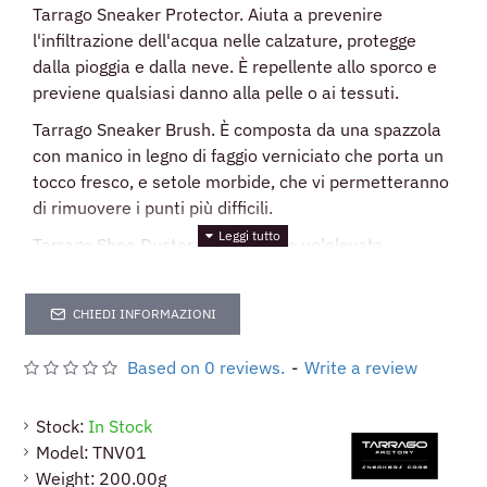
Tarrago Sneaker Protector. Aiuta a prevenire
l'infiltrazione dell'acqua nelle calzature, protegge
dalla pioggia e dalla neve. È repellente allo sporco e
previene qualsiasi danno alla pelle o ai tessuti.
Tarrago Sneaker Brush. È composta da una spazzola
con manico in legno di faggio verniciato che porta un
tocco fresco, e setole morbide, che vi permetteranno
di rimuovere i punti più difficili.
Tarrago Shoe Duster per ottenere un'elevata
lucentezza, realizzato in cotone naturale al 100%. Si
può usare anche per applicare creme e lucidi.
CHIEDI INFORMAZIONI
Based on 0 reviews.
-
Write a review
Stock:
In Stock
Model:
TNV01
Weight:
200.00g