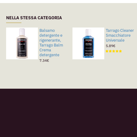
NELLA STESSA CATEGORIA
Balsamo
Tarrago Cleaner
detergente e
Smacchiatore
rigenerante,
Universale
Tarrago Balm
5.89€
Crema
detergente
7.34€