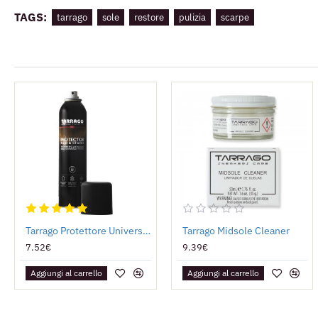
TAGS:
tarrago
sole
restore
pulizia
scarpe
Tarrago Protettore Universale - Antipioggia
Tarrago Midsole Cleaner
7.52€
9.39€
Aggiungi al carrello
Aggiungi al carrello