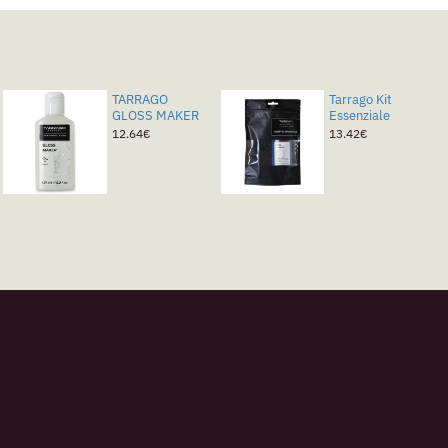
TARRAGO
Tarrago Kit
GLOSS MAKER
Essenziale
12.64€
13.42€