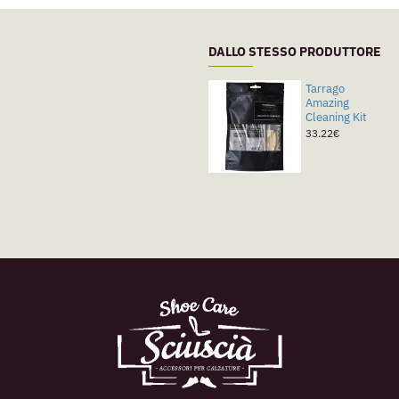
DALLO STESSO PRODUTTORE
Tarrago
Amazing
Cleaning Kit
33.22€