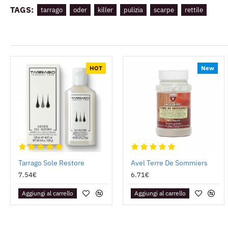
TAGS:
tarrago
oder
killer
pulizia
scarpe
rettile
HOT
New
Tarrago Sole Restore
Avel Terre De Sommiers
7.54€
6.71€
Aggiungi al carrello
Aggiungi al carrello