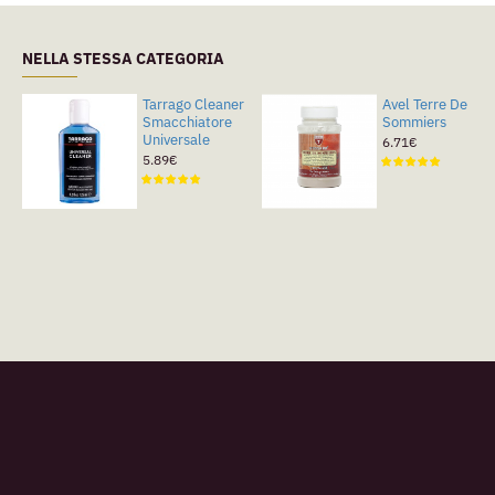
NELLA STESSA CATEGORIA
Tarrago Cleaner
Avel Terre De
Smacchiatore
Sommiers
Universale
6.71€
5.89€