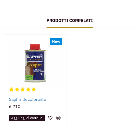
PRODOTTI CORRELATI
New
Saphir Decolorante
6.71€
Aggiungi al carrello