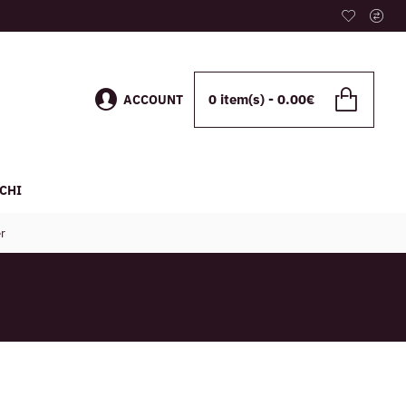
0 item(s) - 0.00€
ACCOUNT
CHI
r