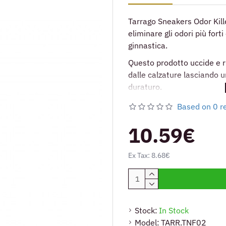
Tarrago Sneakers Odor Kil
eliminare gli odori più fort
ginnastica.
Questo prodotto uccide e r
dalle calzature lasciando 
duraturo.
Based on 0 r
10.59€
Ex Tax: 8.68€
Stock:
In Stock
Model:
TARR.TNF02