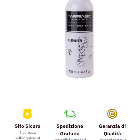
Sito Sicuro
Spedizione
Garanzia di
Sicurezza
Gratuita
Qualità
nell'acquisto al
Per ordini superiori
Prodotti testati e