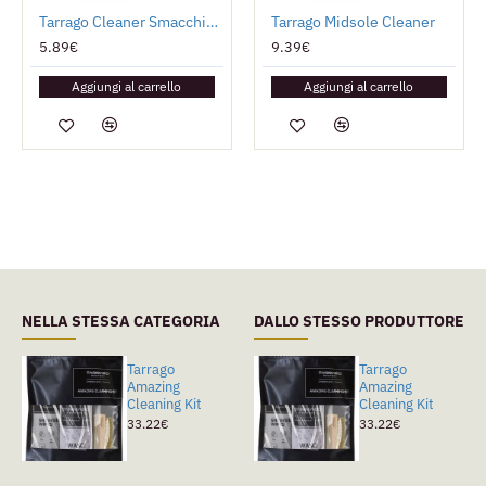
Tarrago Cleaner Smacchiatore Universale
Tarrago Midsole Cleaner
5.89€
9.39€
Aggiungi al carrello
Aggiungi al carrello
NELLA STESSA CATEGORIA
DALLO STESSO PRODUTTORE
Tarrago
Tarrago Kit
Tarrago
Amazing
Essenziale
Amazing
Cleaning Kit
Cleaning Kit
13.42€
33.22€
33.22€