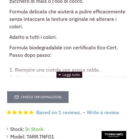
zucchero di mais o l'olio di cocco.
Formula delicata che aiuterà a pulire efficacemente
senza intaccare la texture originale né alterare i
colori.
Adatto a tutti i colori.
Formula biodegradabile con certificato Eco-Cert.
Passo dopo passo:
1. Riempire una ciotola con acqua calda.
2. Spruzzare il prodotto sulla spazzola a setole rigide
e sintetiche tarrago.
3. immergere la spazzola nella ciotola .
CHIEDI INFORMAZIONI
4 . Strofinare energicamente la spazzola bagnata
sulla sneakers.
Based on 1 reviews.
-
Write a review
( ripetere l'operazione fino a raggiungimento
dell'obbiettivo )
Stock:
In Stock
5. utilizzare un panno umido per eliminarne la
Model:
TARR.TNF01
schiuma.