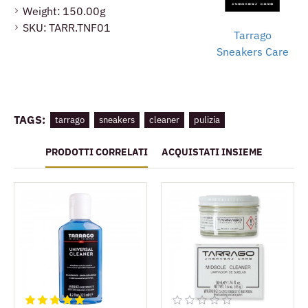
Weight:
150.00g
6. lasciare asciugare per 30 minuti o utilizzare un
SKU:
TARR.TNF01
asciugacapelli per la pelle scamosciata ed il nabuck.
Tarrago
Sneakers Care
TAGS:
tarrago
sneakers
cleaner
pulizia
PRODOTTI CORRELATI
ACQUISTATI INSIEME