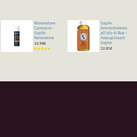
Tarrago Color
Rinnovatore
Saphir
Dye Senza
Camoscio -
Ammorbidente
Preparatore -
Saphir
all'olio di Bue -
Tintura cambia
Renovetine
Assouplissant
colore
Saphir
10.98€
4.88€
12.81€