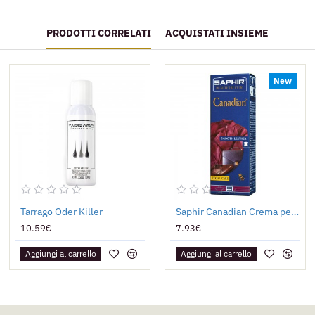
PRODOTTI CORRELATI
ACQUISTATI INSIEME
New
Tarrago Oder Killer
Saphir Canadian Crema per Giacche e Borse
10.59€
7.93€
Aggiungi al carrello
Aggiungi al carrello