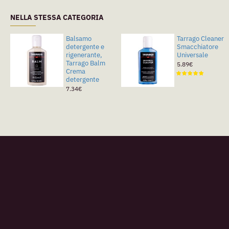
NELLA STESSA CATEGORIA
Balsamo
Tarrago Cleaner
detergente e
Smacchiatore
rigenerante,
Universale
Tarrago Balm
5.89€
Crema
detergente
7.34€