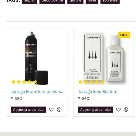
TAGS:
saphir
decolorante
tinture
base
solvente
HOT
Tarrago Protettore Universale - Antipioggia
Tarrago Sole Restore
7.52€
7.54€
Aggiungi al carrello
Aggiungi al carrello