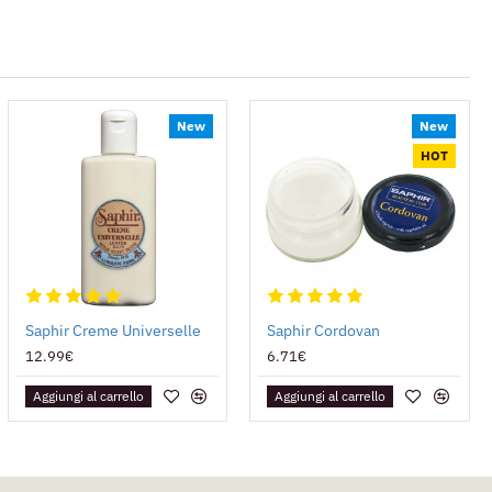
New
New
HOT
Saphir Creme Universelle
Saphir Cordovan
12.99€
6.71€
Aggiungi al carrello
Aggiungi al carrello