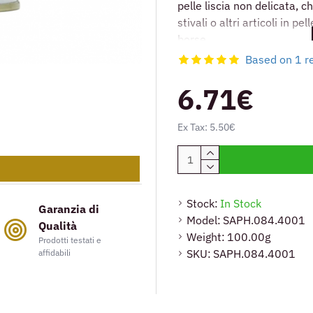
pelle liscia non delicata, ch
stivali o altri articoli in pe
borse.
Based on 1 r
Usa il decolorante Saphir s
Svita il tappo di sicurezza 
6.71€
cotone con il decolorante.
Strofina delicatamente il p
Ex Tax: 5.50€
colore.
È possibile applicare divers
R
rimozione del colore più fo
Stock:
In Stock
Lasciare agire il prodotto 
Garanzia di
Model:
SAPH.084.4001
ogni applicazione.
Qualità
Weight:
100.00g
Prodotti testati e
SKU:
SAPH.084.4001
affidabili
Conserva il tuo decolorante
dalla luce.