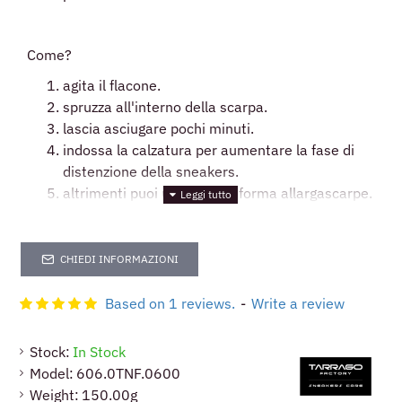
Come?
agita il flacone.
spruzza all'interno della scarpa.
lascia asciugare pochi minuti.
indossa la calzatura per aumentare la fase di
distenzione della sneakers.
altrimenti puoi utilizzare la forma allargascarpe.
La tua scarpa risulera molto più confortevole .
CHIEDI INFORMAZIONI
Based on 1 reviews.
-
Write a review
Stock:
In Stock
Model:
606.0TNF.0600
Weight:
150.00g