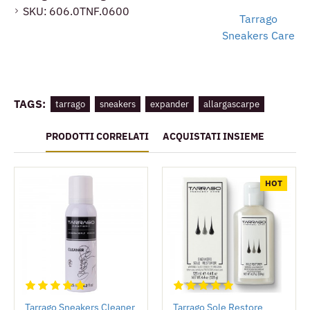
SKU:
606.0TNF.0600
Tarrago
Sneakers Care
TAGS:
tarrago
sneakers
expander
allargascarpe
PRODOTTI CORRELATI
ACQUISTATI INSIEME
HOT
Tarrago Sneakers Cleaner
Tarrago Sole Restore