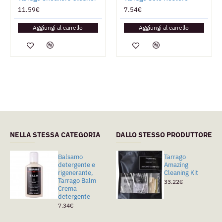
11.59€
7.54€
Aggiungi al carrello
Aggiungi al carrello
NELLA STESSA CATEGORIA
DALLO STESSO PRODUTTORE
Balsamo
Tarrago Cleaner
Tarrago
detergente e
Smacchiatore
Amazing
rigenerante,
Universale
Cleaning Kit
Tarrago Balm
5.89€
33.22€
Crema
detergente
7.34€