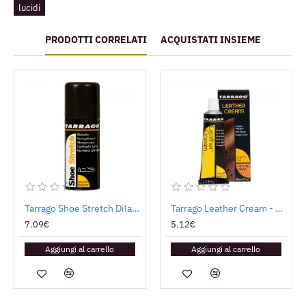
Shoe Cream – la scelta dei professionisti per
lucidi
mantenere scarpe e accessori in pelle pregiata con
bellezza e protezione durature.
PRODOTTI CORRELATI
ACQUISTATI INSIEME
Tarrago Shoe Stretch Dilatatore
Tarrago Leather Cream - Lucido da Scarpe in Tubetto
7.09€
5.12€
Aggiungi al carrello
Aggiungi al carrello