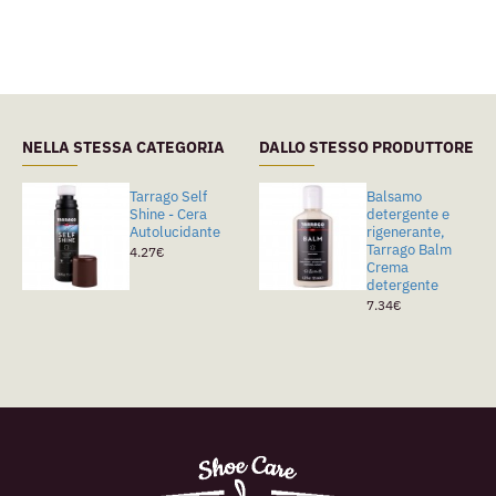
NELLA STESSA CATEGORIA
DALLO STESSO PRODUTTORE
Tarrago Self
Saphir
Balsamo
Shine - Cera
Canadian
detergente e
Autolucidante
Crema per
rigenerante,
Giacche e
Tarrago Balm
4.27€
Borse
Crema
detergente
7.93€
7.34€