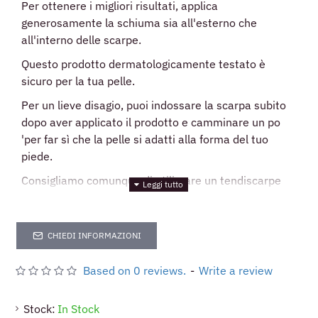
Per ottenere i migliori risultati, applica
generosamente la schiuma sia all'esterno che
all'interno delle scarpe.
Questo prodotto dermatologicamente testato è
sicuro per la tua pelle.
Per un lieve disagio, puoi indossare la scarpa subito
dopo aver applicato il prodotto e camminare un po
'per far sì che la pelle si adatti alla forma del tuo
piede.
Consigliamo comunque di utilizzare un tendiscarpe
con pomelli per alluce valgo per trattare le zone
precise che fanno più male.
CHIEDI INFORMAZIONI
I pomelli per alluce sono piccoli pezzi di plastica dura
che si inseriscono direttamente nel legno del
Based on 0 reviews.
-
Write a review
tendiscarpe e sporgono leggermente nella pelle per
allentarla in modo da eliminare il disagio.
Stock:
In Stock
Applicare lo spray Saphir nei giorni successivi fino a