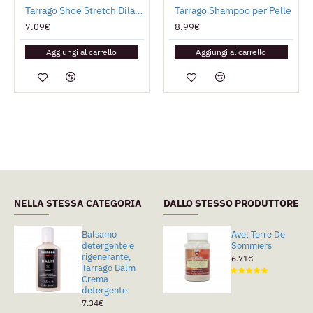
Tarrago Shoe Stretch Dilatatore
Tarrago Shampoo per Pelle
7.09€
8.99€
Aggiungi al carrello
Aggiungi al carrello
NELLA STESSA CATEGORIA
DALLO STESSO PRODUTTORE
Balsamo
Tarrago Cleaner
Avel Terre De
detergente e
Smacchiatore
Sommiers
rigenerante,
Universale
6.71€
Tarrago Balm
5.89€
Crema
detergente
7.34€