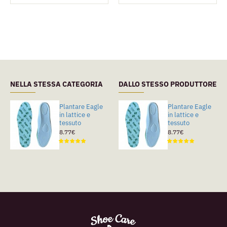
NELLA STESSA CATEGORIA
DALLO STESSO PRODUTTORE
Plantare Eagle
Plantare Eagle
Plantare Eagle
in lattice e
in pelle
in lattice e
tessuto
pregiata e
tessuto
lattice
8.77€
8.77€
15.53€