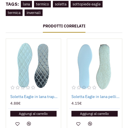
TAGS:
lana
termico
soletta
sottopiede eagle
termica
invernali
PRODOTTI CORRELATI
Soletta Eagle in lana trapuntata e alluminio
Soletta Eagle in lana pelliccia
4.88€
4.15€
Aggiungi al carrello
Aggiungi al carrello