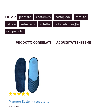
TAGS:
plantare
anatomico
sottopiede
tessuto
lattice
anti-shock
soletta
ortopedico eagle
ortopediche
PRODOTTI CORRELATI
ACQUISTATI INSIEME
Plantare Eagle in tessuto tecnico nero