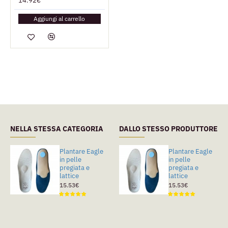
14.92€
Aggiungi al carrello
NELLA STESSA CATEGORIA
DALLO STESSO PRODUTTORE
Plantare Eagle
Plantare Eagle
Plantare Eagle
in pelle
in tessuto
in pelle
pregiata e
Sanitized
pregiata e
lattice
lattice
5.14€
15.53€
15.53€