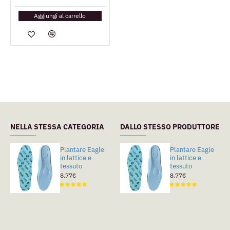
Aggiungi al carrello
NELLA STESSA CATEGORIA
DALLO STESSO PRODUTTORE
Plantare Eagle
Plantare Eagle
Plantare Eagle
in lattice e
in pelle
in lattice e
tessuto
pregiata e
tessuto
lattice
8.77€
8.77€
15.53€