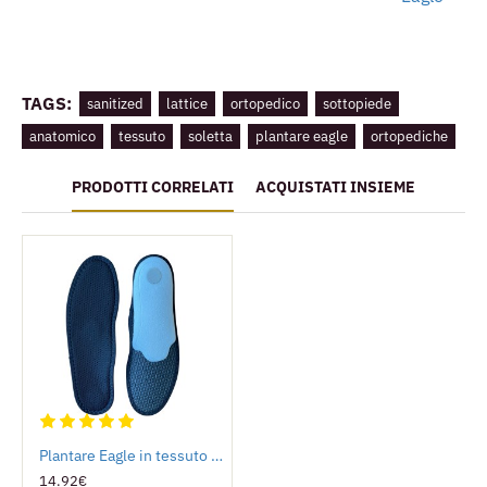
TAGS:
sanitized
lattice
ortopedico
sottopiede
anatomico
tessuto
soletta
plantare eagle
ortopediche
PRODOTTI CORRELATI
ACQUISTATI INSIEME
Plantare Eagle in tessuto tecnico nero
14.92€