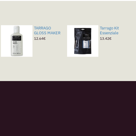
TARRAGO
Tarrago Kit
GLOSS MAKER
Essenziale
12.64€
13.42€