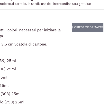
dotto al carrello, la spedizione dell'intero ordine sarà gratuita!
CHIEDI INFORMAZIONI
ti i colori necessari per iniziare la
ga.
 3,5 cm Scatola di cartone.
(39) 25ml
300) 25ml
25ml
 25ml
o (303) 25ml
llo (750) 25ml