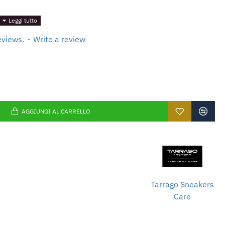
i
eviews.
-
Write a review
AGGIUNGI AL CARRELLO
Tarrago Sneakers
Care