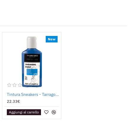
New
Tintura Sneakers - Tarrago Paint 125ml
22.33€
Aggiungi al carrello