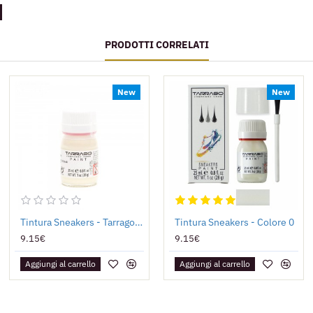
PRODOTTI CORRELATI
New
New
Tintura Sneakers - Tarrago Paint FOSFORESCENTE
Tintura Sneakers - Colore 0
9.15€
9.15€
Aggiungi al carrello
Aggiungi al carrello