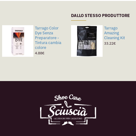
DALLO STESSO PRODUTTORE
Tarrago Color
Tarrago
Dye Senza
Amazing
Preparatore -
Cleaning Kit
Tintura cambia
33.22€
colore
4.88€