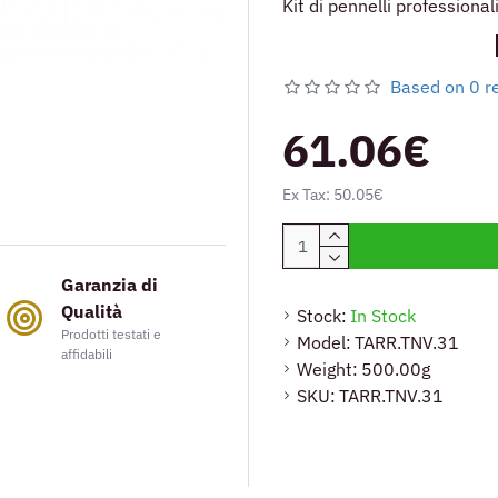
Kit di pennelli professional
Based on 0 r
61.06€
Ex Tax: 50.05€
Garanzia di
Qualità
Stock:
In Stock
Prodotti testati e
Model:
TARR.TNV.31
affidabili
Weight:
500.00g
SKU:
TARR.TNV.31