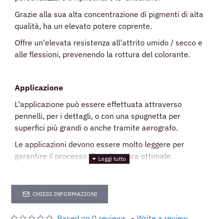
Grazie alla sua alta concentrazione di pigmenti di alta
qualità, ha un elevato potere coprente.
Offre un'elevata resistenza all'attrito umido / secco e
alle flessioni, prevenendo la rottura del colorante.
Applicazione
L'applicazione può essere effettuata attraverso
pennelli, per i dettagli, o con una spugnetta per
superfici più grandi o anche tramite aerografo.
Le applicazioni devono essere molto leggere per
garantire il processo di asciugatura ottimale.
È consigliato applicare diversi strati sottili fino al
risultato gradito.
CHIEDI INFORMAZIONI
Per ottimizzare il processo di asciugatura tra gli strati
è consigliato usufruire di un asciugacapelli o un
Based on 0 reviews.
-
Write a review