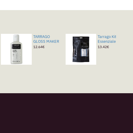
TARRAGO
Tarrago Kit
GLOSS MAKER
Essenziale
12.64€
13.42€