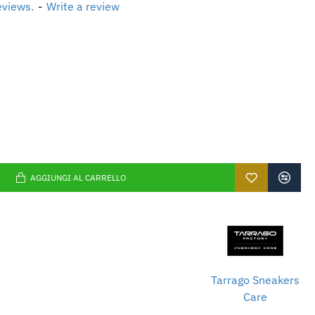
si strati sottili fino al risultato
eviews.
-
Write a review
di asciugatura tra gli strati è
 asciugacapelli o un termosoffiatore.
azione dei colori Fluo, è consigliato
lore bianco "01" per ottenere un
lazer prima dell'applicazione come
risultato ancora più duraturo
AGGIUNGI AL CARRELLO
Tarrago Sneakers
Care