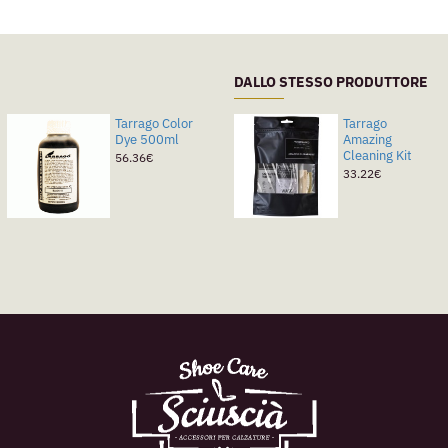
DALLO STESSO PRODUTTORE
Tarrago Color
Tarrago
Dye 500ml
Amazing
Cleaning Kit
56.36€
33.22€