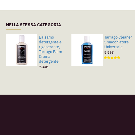
NELLA STESSA CATEGORIA
Balsamo
Tarrago Cleaner
detergente e
Smacchiatore
rigenerante,
Universale
Tarrago Balm
5.89€
Crema
detergente
7.34€