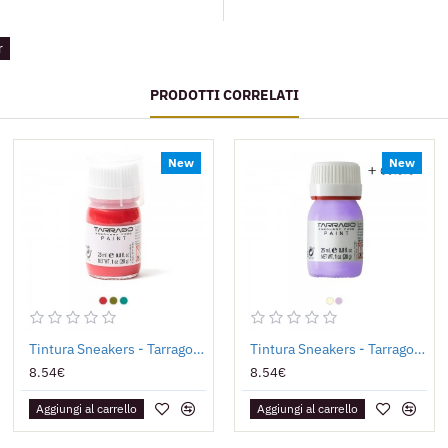
r
PRODOTTI CORRELATI
New
New
Tintura Sneakers - Tarrago Paint SPECIALI
Tintura Sneakers - Tarrago Paint FOTOCROMATICI
8.54€
8.54€
Aggiungi al carrello
Aggiungi al carrello