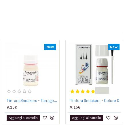
New
New
Tintura Sneakers - Tarrago Paint FOSFORESCENTE
Tintura Sneakers - Colore 0
9.15€
9.15€
Aggiungi al carrello
Aggiungi al carrello