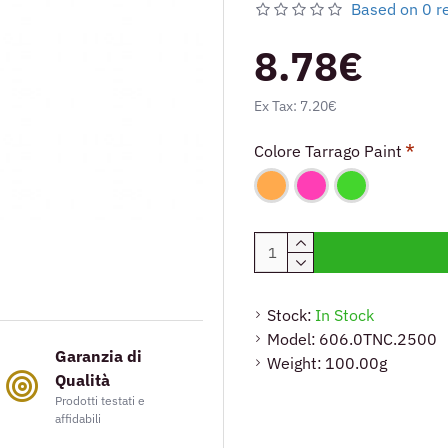
È consigliato applicare diver
Based on 0 r
gradito.
8.78€
Per ottimizzare il processo 
consigliato usufruire di un
Ex Tax: 7.20€
Per quanto riguarda l'applic
utilizzare come base il co
Colore Tarrago Paint
risultato migliore.
Utilizzando il Tarrago de G
preparatore, si otterrà un 
Stock:
In Stock
Model:
606.0TNC.2500
Garanzia di
Weight:
100.00g
Qualità
Prodotti testati e
affidabili