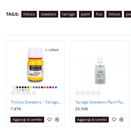
TAGS:
tintura
sneakers
tarrago
paint
fluo
tinture
pe
Tintura Sneakers - Tarrago Paint
Tarrago Sneakers Paint Pastello 125ml
7.87€
20.50€
Aggiungi al carrello
Aggiungi al carrello