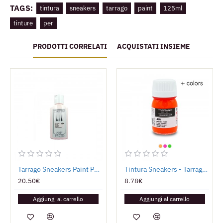
TAGS:
tintura
sneakers
tarrago
paint
125ml
tinture
per
PRODOTTI CORRELATI
ACQUISTATI INSIEME
Tarrago Sneakers Paint Pastello 125ml
Tintura Sneakers - Tarrago Paint FLUO
20.50€
8.78€
Aggiungi al carrello
Aggiungi al carrello