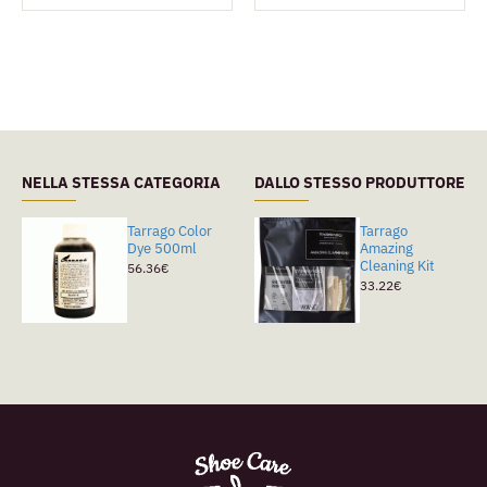
NELLA STESSA CATEGORIA
DALLO STESSO PRODUTTORE
Tarrago Color
Tarrago Color
Tarrago
Dye 500ml
Dye Cambia
Amazing
Colore
Cleaning Kit
56.36€
9.76€
33.22€