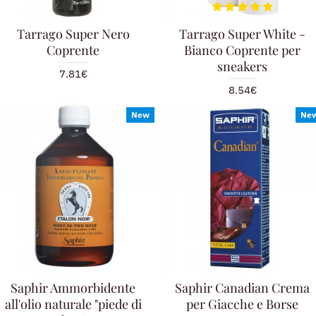
Tarrago Super Nero
Tarrago Super White -
Coprente
Bianco Coprente per
sneakers
7.81€
8.54€
New
Ne
Saphir Ammorbidente
Saphir Canadian Crema
all'olio naturale "piede di
per Giacche e Borse