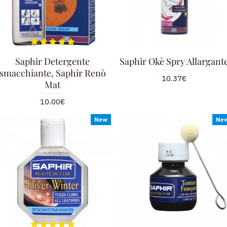
Saphir Detergente
Saphir Okè Spry Allargant
smacchiante, Saphir Renò
10.37€
Mat
10.00€
New
Ne