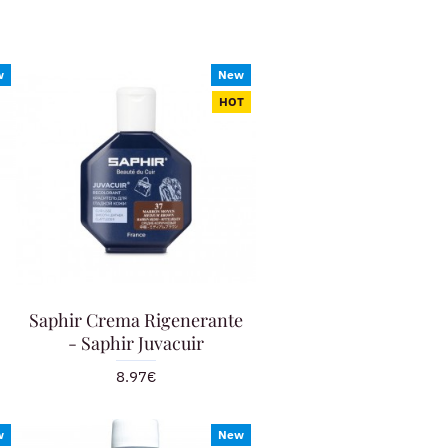
w
New
HOT
Saphir Crema Rigenerante
- Saphir Juvacuir
8.97€
w
New