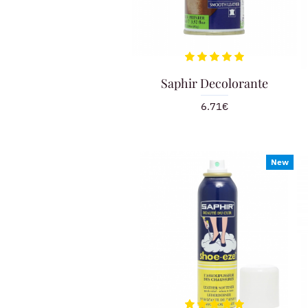
Saphir Decolorante
6.71€
New