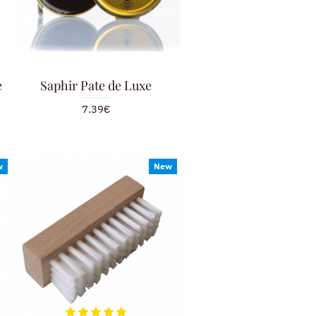
e
Saphir Pate de Luxe
7.39€
w
New