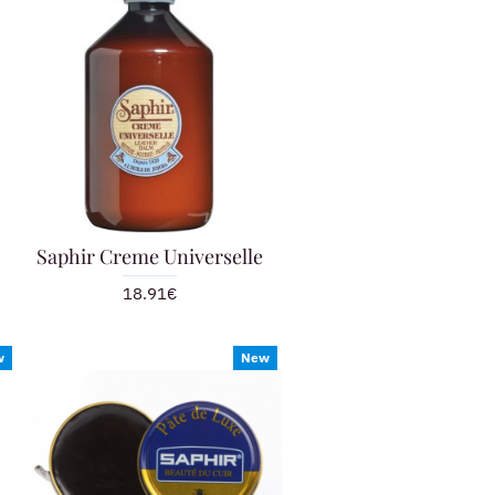
Saphir Creme Universelle
18.91€
w
New