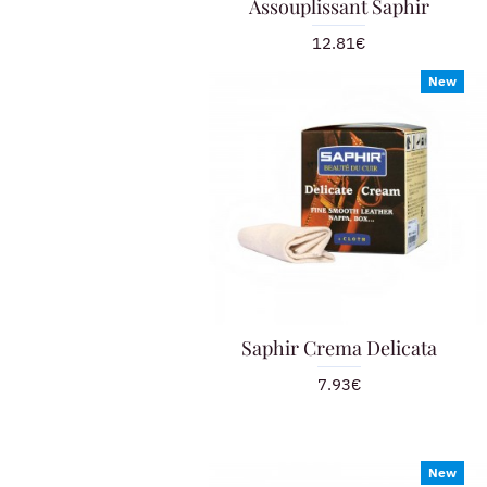
Assouplissant Saphir
12.81€
New
Saphir Crema Delicata
7.93€
New