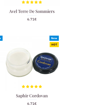
Avel Terre De Sommiers
6.71€
w
New
HOT
Saphir Cordovan
6.71€