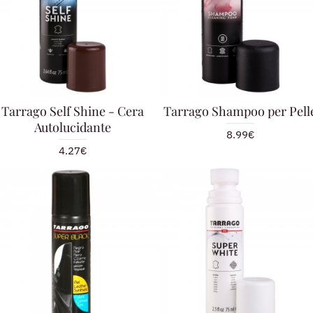
Tarrago Self Shine - Cera
Tarrago Shampoo per Pell
Autolucidante
8.99€
4.27€