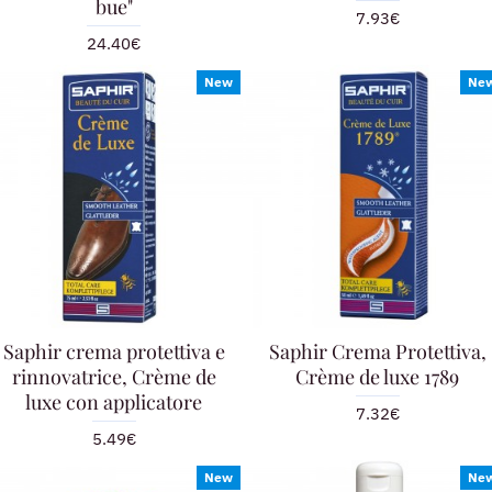
bue"
7.93€
24.40€
New
Ne
Saphir crema protettiva e
Saphir Crema Protettiva,
rinnovatrice, Crème de
Crème de luxe 1789
luxe con applicatore
7.32€
5.49€
New
Ne